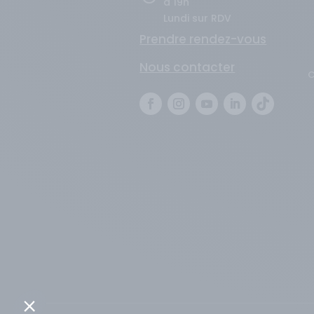
à 19h
Lundi sur RDV
L
Prendre rendez-vous
C
Nous contacter
C
L