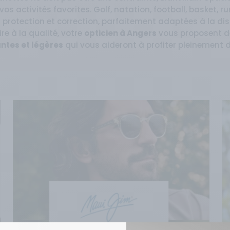
os activités favorites. Golf, natation, football, basket, r
s protection et correction, parfaitement adaptées à la di
ire à la qualité, votre
opticien à Angers
vous proposent d
antes et légères
qui vous aideront à profiter pleinement 