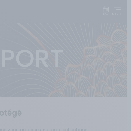
SPORT
rotégé
iens vous propose une large collections