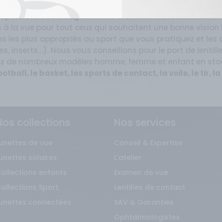
ettes de sport et des verres adaptés : verres progressifs
 sport à la vue à Angers
. Nous travaillons essentiellemen
a vue pour tout ceux qui souhaitent une bonne vision lor
tes les plus appropriés au sport que vous pratiquez et les d
es, inserts…). Nous vous conseillons pour le port de lentil
rez de nombreux modèles homme, femme et enfant en stock
e football, le basket, les sports de contact, la voile, le tir,
Nos collections
Nos services
unettes de vue
Conseil & Expertise
unettes solaires
L’atelier
ollections enfants
Examen de vue
ollections Sport
Lentilles de contact
unettes connectées
SAV & Garanties
Ophtalmologistes
unettes de vue