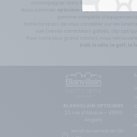
accompagner dans le choix de vos futures lun
Nous sommes
opticiens experts en lunettes de
gamme complète d’équipements à l
Notre force est de vous conseiller sur les lunet
vue (verres correcteurs galbés, clip optiqu
Pour votre plus grand confort, vous retrouve
trail, le vélo, le golf, l
L
L
BLANVILLAIN OPTICIENS
C
23 rue d’Alsace – 49100
C
Angers
L
Mardi au samedi de 10h
L