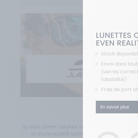
LUNETTES 
EVEN REALI
Stock disponib
Envoi dans tout
(verres correc
faisabilité)
Frais de port o
En savoir plus
Des montures
Qu’elles soient solaires ou correctrices, l’ense
et d’une qualité optique optimale pour l’exer