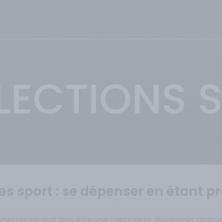
LECTIONS 
es sport : se dépenser en étant p
nettes ne doit pas être une contrainte, Blanvillain Optic