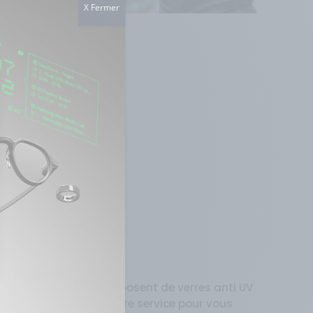
X Fermer
de sécurité
urité ASTM F803-11, disposent de verres anti UV
re équipe se tient à votre service pour vous