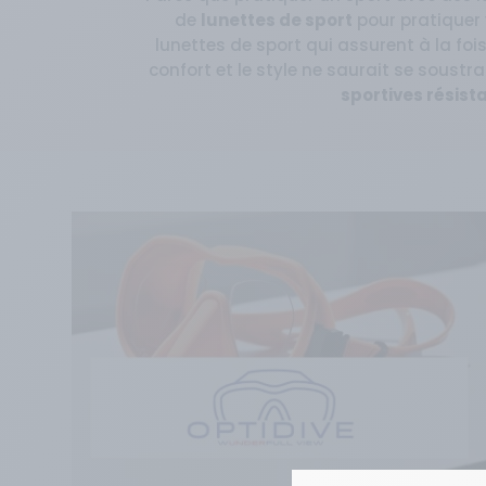
de
lunettes de sport
pour pratiquer v
lunettes de sport qui assurent à la foi
confort et le style ne saurait se soustra
sportives résist