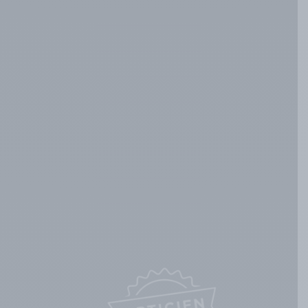
Conseil & Expertise
L’atelier
Examen de vue
Lentilles de contact
SAV & Garanties
Ophtalmologistes
Qui sommes nous
Notre équipe