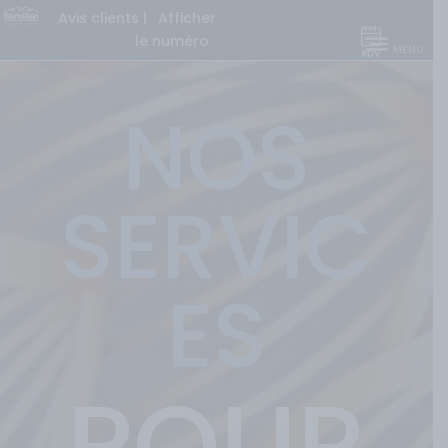
Avis clients
|
Afficher
le numéro
NOS
SERVIC
ES
POUR