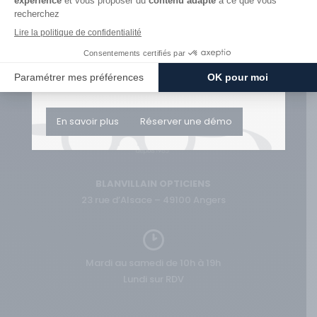
REALITIES
< RETOUR
Stock disponible
Envoi dans toute la France possible (verres
correcteurs, après étude de faisabilité)
Frais de port offerts
En savoir plus
Réserver une démo
BLANVILLAIN OPTICIENS
23 rue d’Alsace – 49100 Angers
Mardi au samedi de 10h à 19h
Lundi sur RDV